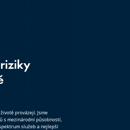
riziky
ě
životě provázejí. Jsme
řů s mezinárodní působností,
spektrum služeb a nejlepší