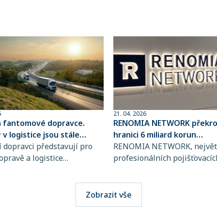
6
21. 04. 2026
a fantomové dopravce.
RENOMIA NETWORK překroč
v logistice jsou stále
hranici 6 miliard korun
ovanější
 dopravci představují pro
spravovaného pojistného
RENOMIA NETWORK, největš
opravě a logistice
profesionálních pojišťovacíc
bě rostoucí riziko, jejich
makléřů v České republice a
jsou totiž stále obtížněji
RENOMIA GROUP, dosáhla
telné. Přitom stačí jediná
významného milníku. Hodno
Zobrazit vše
i výběru přepravce a škody
pojistného, které svým klie
osáhnout obrovských
spravuje více než 270 maklé