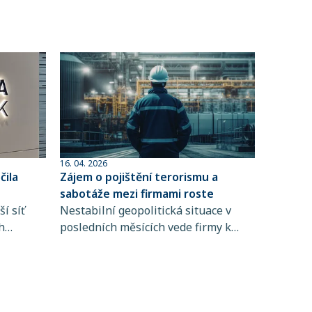
16. 04. 2026
ila
Zájem o pojištění terorismu a
sabotáže mezi firmami roste
í síť
Nestabilní geopolitická situace v
h
posledních měsících vede firmy k
 člen
větší obezřetnosti při řízení rizik. Do
popředí se tak dostává i pojištění
ta
terorismu a sabotáže, které
ntům
zpravidla není standardní součástí
řských
pojištění majetku ani přerušení