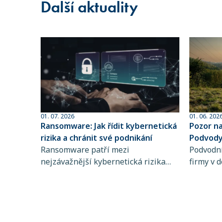
Další aktuality
01. 07. 2026
01. 06. 202
Ransomware: Jak řídit kybernetická
Pozor n
rizika a chránit své podnikání
Podvody 
Ransomware patří mezi
sofistik
Podvodní
nejzávažnější kybernetická rizika
firmy v d
současnosti. Zjistěte, jak funguje,
dlouhodo
koho ohrožuje a proč je řízení
praktiky 
kybernetických rizik a pojištění
rozpozna
kybernetických rizik klíčové pro
chyba př
stabilitu vašeho podnikání.
mohou d