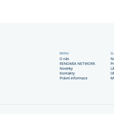
Důsledná prevence a správně
společností sdružených v této
é interní procesy spolu s
přesáhla 6 miliard korun.
m pojištěním však mohou
od výrazně snížit.
MENU
S
O nás
N
RENOMIA NETWORK
P
Novinky
Li
Kontakty
O
Právní informace
Me