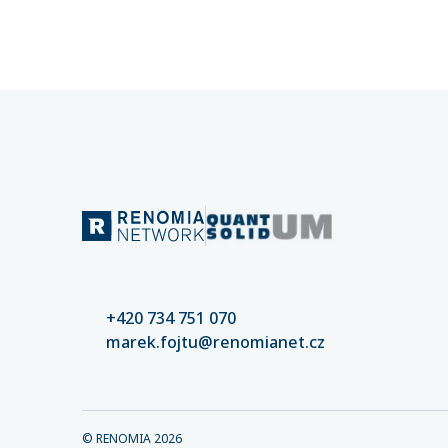
částek. 
nastaven
kvalitní
riziko šk
+420 734 751 070
marek.fojtu@renomianet.cz
© RENOMIA
2026