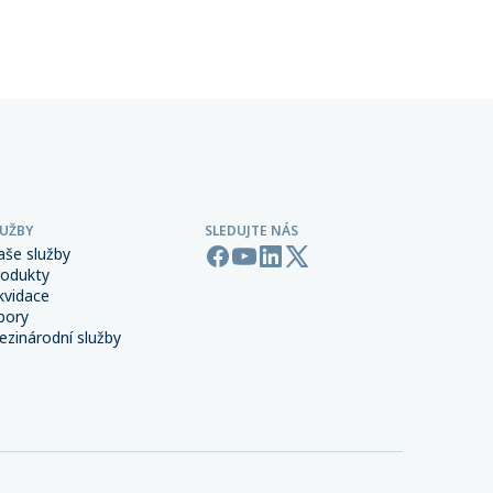
 síti,
provozu.
LUŽBY
SLEDUJTE NÁS
aše služby
rodukty
kvidace
bory
zinárodní služby