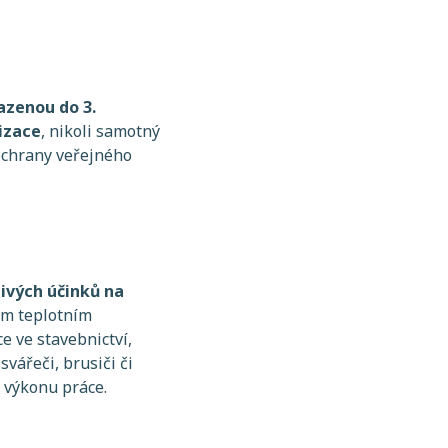
azenou do 3.
rizace
, nikoli samotný
ochrany veřejného
nivých účinků na
vým teplotním
 ve stavebnictví,
vářeči, brusiči či
 výkonu práce.