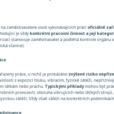
 na zaměstnavatele osob vykonávajících práci
oficiálně zař
zhodující je vždy
konkrétní pracovní činnost a její katego
rizaci stanovuje zaměstnavatel a podléhá kontrole orgánu 
ická stanice).
ráce
zařazeny práce, u nichž je prokázáno
zvýšené riziko nepříz
vislosti s expozicí hluku, vibracím, fyzické zátěži, nepřízni
m látkám nebo prachu.
Typickými příklady
mohou být práce
bních provozech, obsluha vibrujících nebo těžkých strojů, s
yzickou zátěží. Vždy však záleží na konkrétních podmínkách
aměstnance