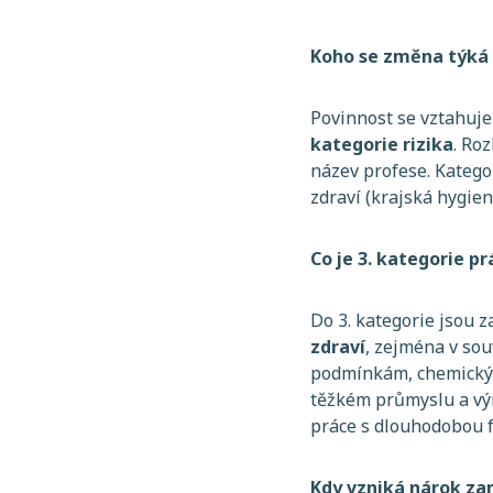
Koho se změna týká
Povinnost se vztahuje
kategorie rizika
. Ro
název profese. Katego
zdraví (krajská hygien
Co je 3. kategorie p
Do 3. kategorie jsou 
zdraví
, zejména v sou
podmínkám, chemický
těžkém průmyslu a výro
práce s dlouhodobou f
Kdy vzniká nárok z