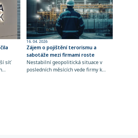
16. 04. 2026
ila
Zájem o pojištění terorismu a
sabotáže mezi firmami roste
í síť
Nestabilní geopolitická situace v
h
posledních měsících vede firmy k
 člen
větší obezřetnosti při řízení rizik. Do
popředí se tak dostává i pojištění
ta
terorismu a sabotáže, které
ntům
zpravidla není standardní součástí
řských
pojištění majetku ani přerušení
 síti,
provozu.