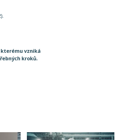
).
, kterému vzniká
třebných kroků.