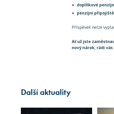
doplňkové penzijn
penzijní připojiš
Příspěvek nelze vyplat
Ať už jste zaměstna
nový nárok, rádi vá
Další aktuality