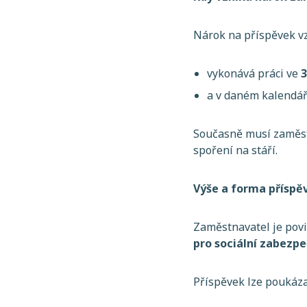
Nárok na příspěvek vz
vykonává práci ve
3
a v daném kalendá
Současně musí zamě
spoření na stáří.
Výše a forma příspě
Zaměstnavatel je povi
pro sociální zabezpe
Příspěvek lze poukáza