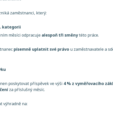
niká zaměstnanci, který:
. kategorii
řním měsíci odpracuje
alespoň tři směny
této práce.
stnanec
písemně uplatnit své právo
u zaměstnavatele a sdě
vku
nen poskytovat příspěvek ve výši
4 % z vyměřovacího zá
čení
za příslušný měsíc.
t výhradně na: