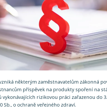
 vzniká některým zaměstnavatelům zákonná po
tnancům příspěvek na produkty spoření na stář
 vykonávajících rizikovou práci zařazenou do 3
0 Sb., o ochraně veřejného zdraví.