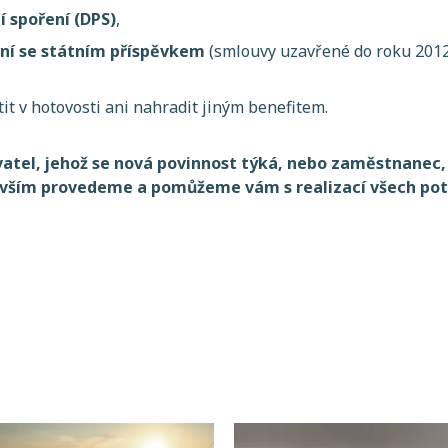
í spoření (DPS)
,
tění se státním příspěvkem
(smlouvy uzavřené do roku 2012
it v hotovosti ani nahradit jiným benefitem.
vatel, jehož se nová povinnost týká, nebo zaměstnanec
s vším provedeme a pomůžeme vám s realizací všech po