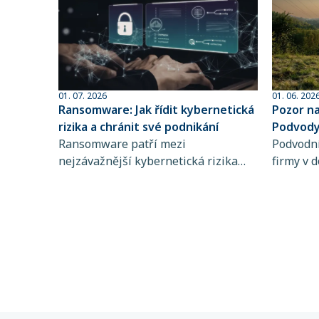
01. 07. 2026
01. 06. 202
Ransomware: Jak řídit kybernetická
Pozor n
rizika a chránit své podnikání
Podvody 
Ransomware patří mezi
sofistik
Podvodní
nejzávažnější kybernetická rizika
firmy v d
současnosti. Zjistěte, jak funguje,
dlouhodo
koho ohrožuje a proč je řízení
praktiky 
kybernetických rizik a pojištění
rozpozna
kybernetických rizik klíčové pro
chyba př
stabilitu vašeho podnikání.
mohou d
částek. 
nastaven
kvalitní
riziko šk