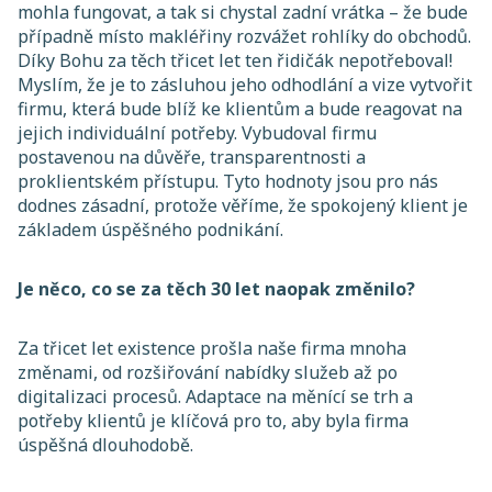
mohla fungovat, a tak si chystal zadní vrátka – že bude
případně místo makléřiny rozvážet rohlíky do obchodů.
Díky Bohu za těch třicet let ten řidičák nepotřeboval!
Myslím, že je to zásluhou jeho odhodlání a vize vytvořit
firmu, která bude blíž ke klientům a bude reagovat na
jejich individuální potřeby. Vybudoval firmu
postavenou na důvěře, transparentnosti a
proklientském přístupu. Tyto hodnoty jsou pro nás
dodnes zásadní, protože věříme, že spokojený klient je
základem úspěšného podnikání.
Je něco, co se za těch 30 let naopak změnilo?
Za třicet let existence prošla naše firma mnoha
změnami, od rozšiřování nabídky služeb až po
digitalizaci procesů. Adaptace na měnící se trh a
potřeby klientů je klíčová pro to, aby byla firma
úspěšná dlouhodobě.