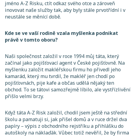
jméno A-Z Risku, ctít odkaz svého otce a zároveň
inovovat naše služby tak, aby byly stále prvotřídní i v
neustále se měnící době.
Kde se ve vaší rodině vzala myšlenka podnikat
právě v tomto oboru?
Naši společnost založil v roce 1994 můj táta, který
začínal jako pojišťovací agent v České pojišťovně. Na
myšlenku založit makléřskou firmu ho přivedl jeho
kamarád, který mu tvrdil, že makléř jen chodí po
pojišťovnách, pije kafe a občas udělá nějaký ten
obchod. To se tátovi samozřejmě líbilo, ale vystřízlivění
přišlo velmi brzy.
Když táta A-Z Risk založil, chodil jsem ještě na střední
školu a pamatuji si, jak přišel domů a v ruce držel dva
papíry – výpis z obchodního rejstříku a přihlášku do
autoškoly na náklaďák. Vůbec totiž nevěřil, že by firma