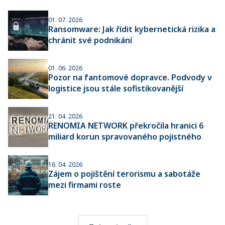
01. 07. 2026
Ransomware: Jak řídit kybernetická rizika a
chránit své podnikání
01. 06. 2026
Pozor na fantomové dopravce. Podvody v
logistice jsou stále sofistikovanější
21. 04. 2026
RENOMIA NETWORK překročila hranici 6
miliard korun spravovaného pojistného
16. 04. 2026
Zájem o pojištění terorismu a sabotáže
mezi firmami roste